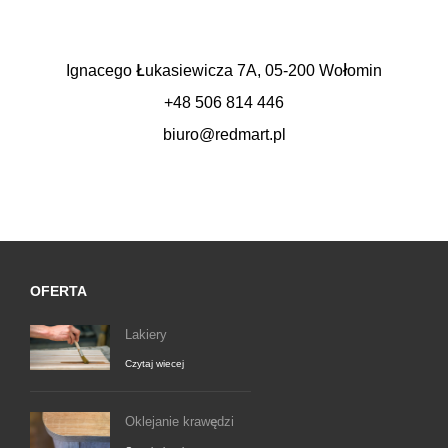
Ignacego Łukasiewicza 7A, 05-200 Wołomin
+48 506 814 446
biuro@redmart.pl
OFERTA
Lakiery
Czytaj wiecej
Oklejanie krawędzi