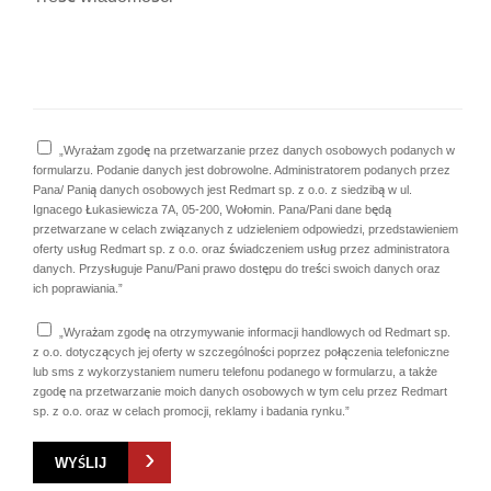
„Wyrażam zgodę na przetwarzanie przez danych osobowych podanych w
formularzu. Podanie danych jest dobrowolne. Administratorem podanych przez
Pana/ Panią danych osobowych jest Redmart sp. z o.o. z siedzibą w ul.
Ignacego Łukasiewicza 7A, 05-200, Wołomin. Pana/Pani dane będą
przetwarzane w celach związanych z udzieleniem odpowiedzi, przedstawieniem
oferty usług Redmart sp. z o.o. oraz świadczeniem usług przez administratora
danych. Przysługuje Panu/Pani prawo dostępu do treści swoich danych oraz
ich poprawiania.”
„Wyrażam zgodę na otrzymywanie informacji handlowych od Redmart sp.
z o.o. dotyczących jej oferty w szczególności poprzez połączenia telefoniczne
lub sms z wykorzystaniem numeru telefonu podanego w formularzu, a także
zgodę na przetwarzanie moich danych osobowych w tym celu przez Redmart
sp. z o.o. oraz w celach promocji, reklamy i badania rynku.”
›